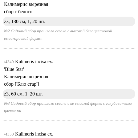
Калимерис вырезная
сбор с белого
z3, 130 см, 1,
20 шт.
№2 Садовый сбор прошлого сезона с высокой белоцветковой
высокорослой формы.
Kalimeris incisa ex.
/4349
'Blue Star'
Калимерис вырезная
сбор ['Блю стар']
z3, 60 см, 1,
20 шт.
№3 Садовый сбор прошлого сезона с не высокой формы с голубоватыми
цветками.
Kalimeris incisa ex.
/4350