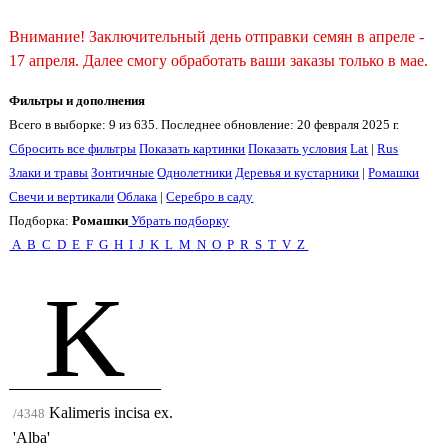
Внимание! Заключительный день отправки семян в апреле -
17 апреля. Далее смогу обработать ваши заказы только в мае.
Фильтры и дополнения
Всего в выборке: 9 из 635. Последнее обновление: 20 февраля 2025 г.
Сбросить все фильтры
Показать картинки
Показать условия
Lat
|
Rus
Злаки и травы
Зонтичные
Однолетники
Деревья и кустарники
|
Ромашки
Свечи и вертикали
Облака
|
Серебро в саду
Подборка:
Ромашки
Убрать подборку
A
B
C
D
E
F
G
H
I
J
K
L
M
N
O
P
R
S
T
V
Z
K
Kalimeris incisa ex.
/4348
'Alba'