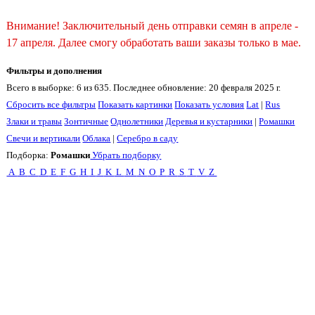
Внимание! Заключительный день отправки семян в апреле -
17 апреля. Далее смогу обработать ваши заказы только в мае.
Фильтры и дополнения
Всего в выборке: 6 из 635. Последнее обновление: 20 февраля 2025 г.
Сбросить все фильтры
Показать картинки
Показать условия
Lat
|
Rus
Злаки и травы
Зонтичные
Однолетники
Деревья и кустарники
|
Ромашки
Свечи и вертикали
Облака
|
Серебро в саду
Подборка:
Ромашки
Убрать подборку
A
B
C
D
E
F
G
H
I
J
K
L
M
N
O
P
R
S
T
V
Z