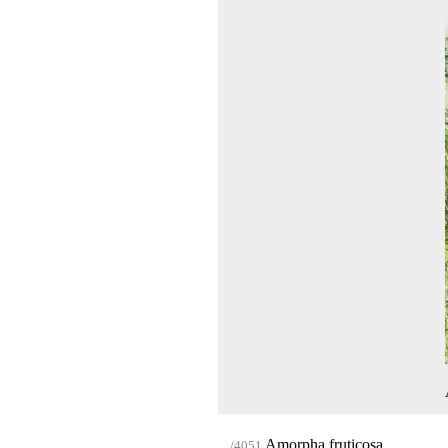
Amorpha fruticosa
/4051