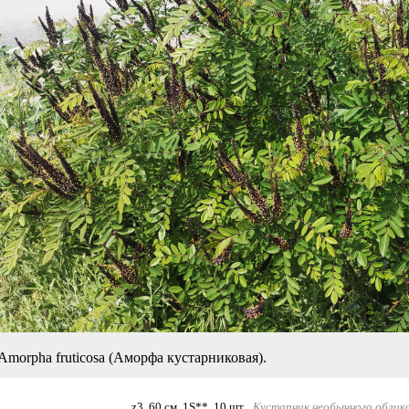
Amorpha fruticosa (Аморфа кустарниковая).
z3, 60 см, 1S**,
10 шт.
Кустарник необычного облика