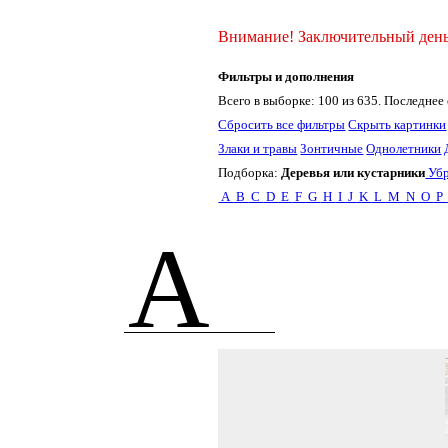
Внимание! Заключительный день о
Фильтры и дополнения
Всего в выборке: 100 из 635. Последнее 
Сбросить все фильтры
Скрыть картинки
Злаки и травы
Зонтичные
Однолетники
Подборка:
Деревья или кустарники
Убр
A
B
C
D
E
F
G
H
I
J
K
L
M
N
O
P
A