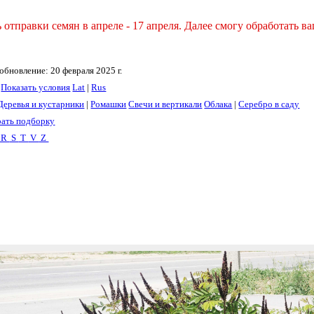
тправки семян в апреле - 17 апреля. Далее смогу обработать ва
обновление: 20 февраля 2025 г.
Показать условия
Lat
|
Rus
Деревья и кустарники
|
Ромашки
Свечи и вертикали
Облака
|
Серебро в саду
ать подборку
R
S
T
V
Z