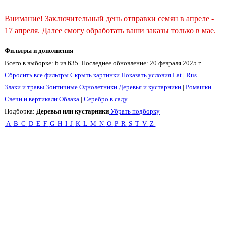
Внимание! Заключительный день отправки семян в апреле -
17 апреля. Далее смогу обработать ваши заказы только в мае.
Фильтры и дополнения
Всего в выборке: 6 из 635. Последнее обновление: 20 февраля 2025 г.
Сбросить все фильтры
Скрыть картинки
Показать условия
Lat
|
Rus
Злаки и травы
Зонтичные
Однолетники
Деревья и кустарники
|
Ромашки
Свечи и вертикали
Облака
|
Серебро в саду
Подборка:
Деревья или кустарники
Убрать подборку
A
B
C
D
E
F
G
H
I
J
K
L
M
N
O
P
R
S
T
V
Z